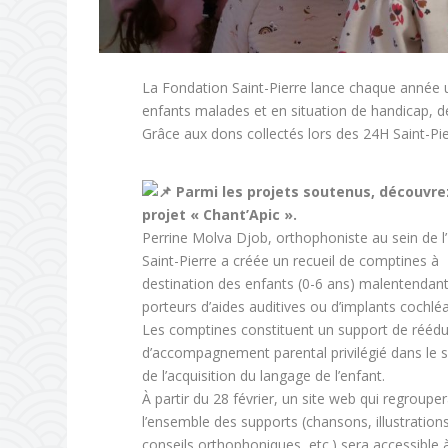
La Fondation Saint-Pierre lance chaque année un
enfants malades et en situation de handicap, de
Grâce aux dons collectés lors des 24H Saint-Pier
Parmi les projets soutenus, découvre
projet « Chant’Apic ».
Perrine Molva Djob, orthophoniste au sein de l’I
Saint-Pierre a créée un recueil de comptines à
destination des enfants (0-6 ans) malentendant
porteurs d’aides auditives ou d’implants cochléa
Les comptines constituent un support de réédu
d’accompagnement parental privilégié dans le 
de l’acquisition du langage de l’enfant.
À partir du 28 février, un site web qui regroupe
l’ensemble des supports (chansons, illustrations
conseils orthophoniques, etc.) sera accessible 