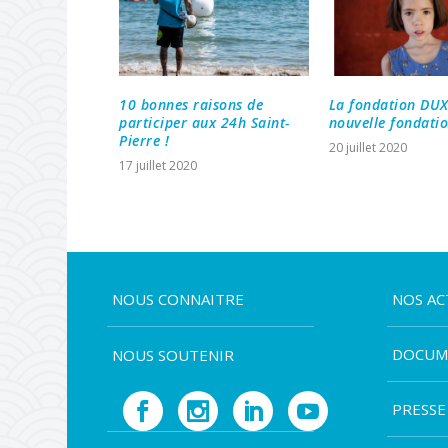
10 bonnes raisons de
La fondation DUX
participer aux 24h Saint-
nouvelle fondatio
Pierre !
20 juillet 2020
17 juillet 2020
NOUS CONNAITRE
NOS AC
DOCUM
NOUS SOUTENIR
PRESSE