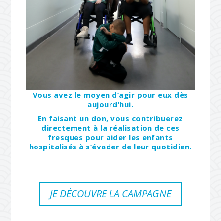
Vous avez le moyen d’agir pour eux dès
aujourd’hui.
En faisant un don, vous contribuerez
directement à la réalisation de ces
fresques pour aider les enfants
hospitalisés à s’évader de leur quotidien.
JE DÉCOUVRE LA CAMPAGNE