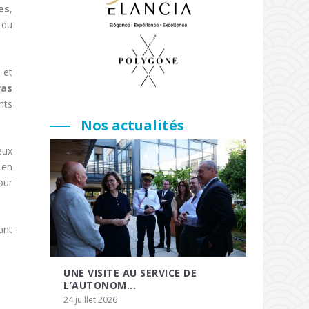
es
,
 du
 et
ras
nts
Nos actualités
eux
 en
our
ant
UNE VISITE AU SERVICE DE
L’AUTONOM...
24 juillet 2026