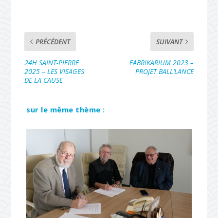
PRÉCÉDENT
SUIVANT
24H SAINT-PIERRE
FABRIKARIUM 2023 –
2025 – LES VISAGES
PROJET BALL’LANCE
DE LA CAUSE
sur le même thème :